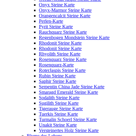
Onyx Steine Karte
Onyx-Marmor Steine Karte
Orangencalcit Steine Karte
Perlen-Karte
Pyrit Steine Karte
Rauchquarz Steine Karte
Regenbogen Mondstein Steine Karte
Rhodonit Steine Karte
Rhodonit Steine Karte
Rhyolith Steine Karte
Rosenquarz Steine Karte
Rosenquarz-Karte
RoterJaspis Steine Karte
Rubin Steine Karte
Saphir Steine Karte
Serpentin China Jade Steine Karte
Smaragd Emerald Steine Karte
Sodalith Steine Karte
Sugilith Steine Karte
Tigerauge Steine Karte
Tuerkis Steine Karte
Turmalin Schoerl Steine Karte
Unakit Steine Karte
Versteinertes Holz Steine Karte
Blume des Lebens