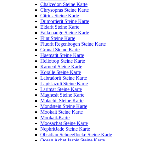
Chalcedon Steine Karte
Chrysopras Steine Karte
Citrin- Steine Karte
Dumortierit Steine Karte
Eldarit Steine Karte
Falkenauge Steine Karte
Flint Steine Karte
Fluorit Regenbogen Steine Karte
Granat Steine Karte
Haematit Steine Karte
Heliotrop Steine Karte
Karneol Steine Karte
Koralle Steine Karte
Labradorit Steine Karte
Lapislazuli Steine Karte
Larimar Steine Karte
Magnesit Steine Karte
Malachit Steine Karte
Mondstein Steine Karte
Mookait Steine Karte
Mookait-Karte
Moosachat Steine Karte
NephritJade Steine Karte
Obsidian Schneeflocke Steine Karte
Ocean Achat Jaspis Steine Karte